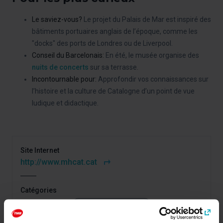
Le saviez-vous?
Le projet du Palais de Mar est inspiré des
bâtiments portuaires anglais de l’époque, comme les
"docks" des ports de Londres ou de Liverpool.
Conseil du Barcelonais
:
En été, le musée organise des
nuits de concerts
sur sa terrasse.
Incontournable pour:
Approfondir vos connaissances sur
l’histoire et la culture de Catalogne d’un point de vue
ludique et didactique.
Site Internet
http://www.mhcat.cat
Catégories
Musées et histoire