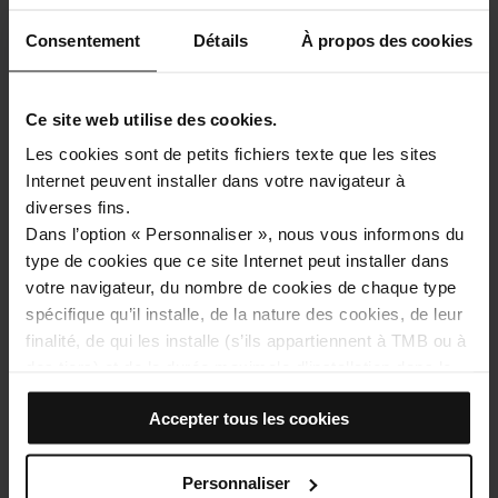
Consentement
Détails
À propos des cookies
Comment se rendre à: Musée d’histoire de
Catalogne
Ce site web utilise des cookies.
Adresse
Palau de Mar
Les cookies sont de petits fichiers texte que les sites
Plaça de Pau Vila, 3
Internet peuvent installer dans votre navigateur à
Barcelona
diverses fins.
Dans l’option « Personnaliser », nous vous informons du
type de cookies que ce site Internet peut installer dans
votre navigateur, du nombre de cookies de chaque type
spécifique qu’il installe, de la nature des cookies, de leur
finalité, de qui les installe (s’ils appartiennent à TMB ou à
des tiers) et de la durée maximale d’installation dans le
navigateur. Si le tableau des cookies affiche (0), cela
Accepter tous les cookies
signifie qu’il n’installe aucun cookie de ce type.
Voir la carte
Si vous choisissez l’option « Accepter tous les cookies »,
vous autorisez l’installation de tous ces cookies dans
Personnaliser