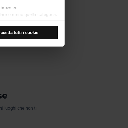
o browser.
allare o meno quella categoria.
verranno installati
ne, perché consentono di
ccetta tutti i cookie
tti, non potrai iniziare a
ne dei cookie andando
se
ni luoghi che non ti