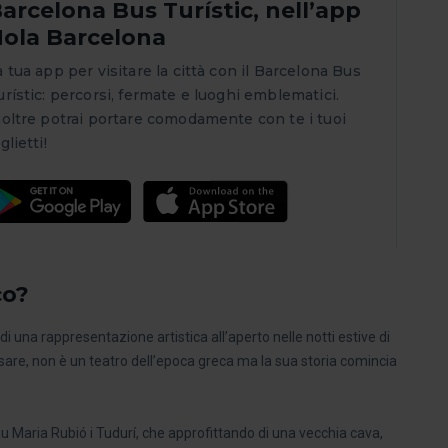
arcelona Bus Turístic, nell’app
ola Barcelona
a tua app per visitare la città con il Barcelona Bus
urístic: percorsi, fermate e luoghi emblematici.
noltre potrai portare comodamente con te i tuoi
glietti!
co?
i una rappresentazione artistica all’aperto nelle notti estive di
are, non è un teatro dell’epoca greca ma la sua storia comincia
u Maria Rubió i Tudurí, che approfittando di una vecchia cava,