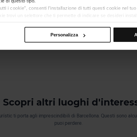
ie di questo tipo.
 passeggiata che l’architetto francese Jean-Claude Forestier
tti i cookie", consenti l'installazione di tutti questi cookie nel tu
l posto per un teatro greco”, disse quando vide il luogo. Anni
okie trovi un selettore che ti permette di indicare se desideri inst
ue preferenze, clicca su “Seleziona e configura”. In questo modo, 
na d’estate, consultate il programma del Festival Grec!
egoria. Ti suggeriamo di selezionare i cookie di personalizzazio
Personalizza
A
vigazione (come la lingua) e migliorare la tua esperienza utente.
 attività all’aperto e lo spettacolo.
iali per il funzionamento del sito web, per questo, se non li acce
 nostra
Politica sui cookie
.
 la navigazione su questo sito web, potrai modificare la selezio
 che troverai nel menu nella parte inferiore del sito.
Scopri altri luoghi d'interes
rístic ti porta agli imprescindibili di Barcellona. Questi sono alcu
puoi perdere.