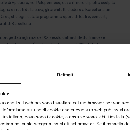
uello di Epidauro, nel Peloponneso, dove il muro di pietra scolpita
na e i resti della cava, gli architetti diedero a Barcellona un
l Grec, che ogni estate programma opere di teatro, concerti,
urali di Barcellona.
i, progettati agli inizi del XX secolo dall’architetto francese
oseto d’Amargós. È stato ristrutturato nel 2008 da Patrizia
 segnato dalla geometria dei parterre, le pergole, i laghetti e i
Dettagli
co?
erete alla fermata
Fundació Joan Miró
, dietro alla fondazione,
ookie
testo che i siti web possono installare nel tuo browser per vari sco
ti informiamo sul tipo di cookie che questo sito web può installar
si installano, cosa sono i cookie, a cosa servono, chi li installa 
massimo nel quale vengono installati nel browser. Se il pannello de