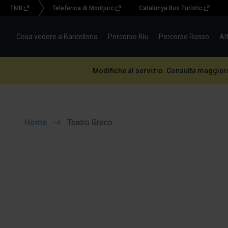
TMB
Teleferica di Montjuïc
Catalunya Bus Turístic
Menu
topbar
Cosa vedere a Barcellona
Percorso Blu
Percorso Rosso
Al
(BBT)
Modifiche al servizio. Consulta maggior
Home
Teatro Greco