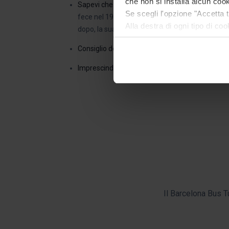
che non si installa alcun cook
Sapevi che:
Il Teatro Greco è nato grazie a una
Se scegli l'opzione "Accetta tu
fece nel 1921 vicino a una cava di Montjuïc. “Be
Alla destra di ogni tipo di co
dopo, la sua osservazione divenne realtà.
Dopo aver indicato tutte le t
Consiglio del barcellonese:
Se visitate Barcello
unicamente i cookie della cat
ricordare le tue opzioni di na
Imprescindibile per
: Combinare la passione per le
I cookie necessari sono essenz
navigarvi. Puoi consultare la
In qualsiasi momento durante
all'opzione "Gestione cookie",
Il Barcelona Bus Tu