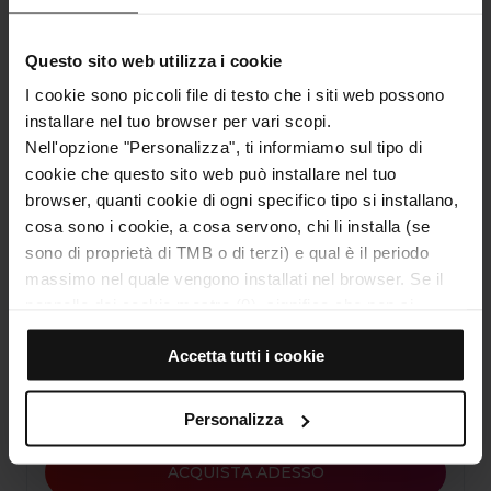
Indirizzo
Passeig de Picasso, 13
Parc de la Ciutadella
Questo sito web utilizza i cookie
Barcelona
I cookie sono piccoli file di testo che i siti web possono
installare nel tuo browser per vari scopi.
Nell'opzione "Personalizza", ti informiamo sul tipo di
cookie che questo sito web può installare nel tuo
browser, quanti cookie di ogni specifico tipo si installano,
cosa sono i cookie, a cosa servono, chi li installa (se
sono di proprietà di TMB o di terzi) e qual è il periodo
massimo nel quale vengono installati nel browser. Se il
pannello dei cookie mostra (0), significa che non si
Vedi la mappa
installa alcun cookie di questo tipo.
Accetta tutti i cookie
Se scegli l'opzione "Accetta tutti i cookie", consenti
l'installazione di tutti questi cookie nel tuo browser.
Alla destra di ogni tipo di cookie trovi un selettore che ti
10% disconto sulla tua spesa online
Personalizza
permette di indicare se desideri installare o meno quella
categoria.
ACQUISTA ADESSO
Dopo aver indicato tutte le tue preferenze, clicca su