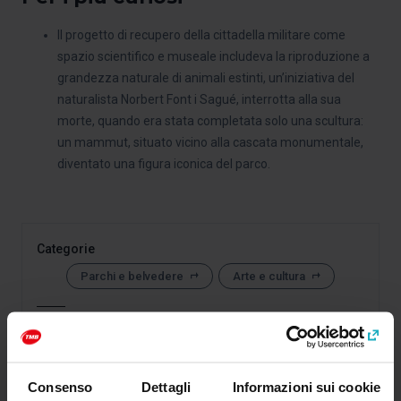
Il progetto di recupero della cittadella militare come
spazio scientifico e museale includeva la riproduzione a
grandezza naturale di animali estinti, un’iniziativa del
naturalista Norbert Font i Sagué, interrotta alla sua
morte, quando era stata completata solo una scultura:
un mammut, situato vicino alla cascata monumentale,
diventato una figura iconica del parco.
Categorie
Parchi e belvedere
Arte e cultura
Come arrivare a: Ombracolo del Parco della
Ciutadella
Consenso
Dettagli
Informazioni sui cookie