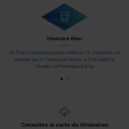
Itinéraire Bleu
ant
De Plaça Catalunya jusqu’au stade du F.C. Barcelone, en
De
au
passant par le Passeig de Gràcia, le Park Güell, le
p
ia.
Tibidabo et Pedralbes.&nbsp;
Ol
Consultez la carte du itinéraires