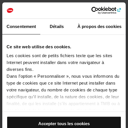
Tout sur Barcelone
Consentement
Détails
À propos des cookies
Faites le plein d'idées pour profiter de la ville et la
découvrir en profondeur ! Nous vous offrons les
meilleures propositions et conseils pour ne pas
Ce site web utilise des cookies.
manquer les lieux incontournables de Barcelone.
Les cookies sont de petits fichiers texte que les sites
Aller au blog
Internet peuvent installer dans votre navigateur à
diverses fins.
Dans l’option « Personnaliser », nous vous informons du
type de cookies que ce site Internet peut installer dans
votre navigateur, du nombre de cookies de chaque type
spécifique qu’il installe, de la nature des cookies, de leur
finalité, de qui les installe (s’ils appartiennent à TMB ou à
des tiers) et de la durée maximale d’installation dans le
navigateur. Si le tableau des cookies affiche (0), cela
Accepter tous les cookies
signifie qu’il n’installe aucun cookie de ce type.