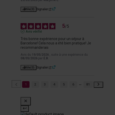
25/05/2026
par
Marjorie L.
Utile
(0)
Signaler
5
/
5
Avis vérifié
Très bonne expérience pour un séjour à 
Barcelone! Cela nous a été bien pratique! Je 
recommanderais
Avis du
19/05/2026
, suite à une expérience du
08/05/2026
par
É.B.
Utile
(0)
Signaler
1
2
3
4
5
6
81