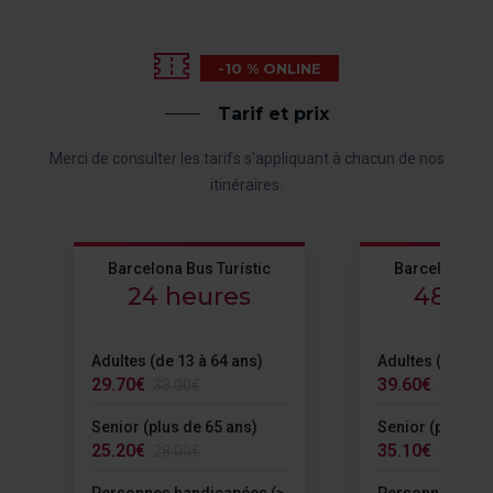
-10 % ONLINE
Tarif et prix
Merci de consulter les tarifs s'appliquant à chacun de nos
itinéraires.
Barcelona Bus Turístic
Barcelona Bus
24 heures
48 he
Adultes (de 13 à 64 ans)
Adultes (de 13 à
29.70€
39.60€
33.00€
44.00€
Senior (plus de 65 ans)
Senior (plus de
25.20€
35.10€
28.00€
39.00€
Personnes handicapées (>
Personnes hand