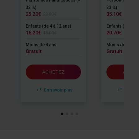
33 %)
33 %)
25.20€
35.10€
28.00€
39.00€
Enfants (de 4 à 12 ans)
Enfants (de 4 à 
16.20€
20.70€
18.00€
23.00€
Moins de 4 ans
Moins de 4 ans
Gratuit
Gratuit
ACHETEZ
ACHET
En savoir plus
En savo