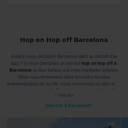
Hop on Hop off Barcelona
Voulez-vous découvrir Barcelone dans le confort d'un
bus ? Si vous cherchiez un service
hop on hop off à
Barcelone
, le Bus Turístic est votre meilleure solution.
Nous vous emmenons dans les coins les plus
emblématiques de la ville. Vous choisissez où aller et où
descendre, autant de fois que vous le souhaitez. Et
Vous avez jusqu'à
deux itinéraires
qui vous mèneront à
Voir plus
pendant le voyage, vous pouvez profiter d'un audioguide
travers différents secteurs de la ville. Vous apprécierez
en 16 langues, avec Wi-Fi gratuit, une carte de la ville et
Que voir à Barcelone?
non seulement des icônes telles que la Sagrada Família,
des informations touristiques.
la Casa Batlló ou La Pedrera, mais vous aurez également
le plaisir de découvrir leurs secrets les mieux gardés.