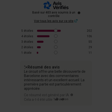
Basé sur
403
avis soumis à un
contrôle
Voir tous les avis sur ce site
5
étoiles
202
4
étoiles
106
3
étoiles
55
2
étoiles
29
1
étoile
11
Résumé des avis
Le circuit offre une belle découverte de
Barcelone avec des commentaires
intéressants et un excellent accueil. La
première partie est particulièrement
appréciée.
Ce résumé est généré par IA
Cela a-t-il été utile ?
Oui
Non