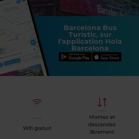
Barcelona Bus
Turístic, sur
l'application Hola
Barcelona
Montez et
descendez
Wifi gratuït
librement