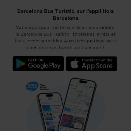
observatoire astronomique et, bien sûr, toute la magie
fascinant d’anciens et de nouveaux bâtiments, de calme
qu’elle dégage.
et d’animation, ainsi qu’une des plus belles vues de
Barcelona Bus Turístic, sur l’appli Hola
Barcelone.
Barcelona
Votre appli pour visiter la ville en empruntant
Si vous souhaitez visiter le Tibidabo, rappelez-vous
le Barcelona Bus Turístic : itinéraires, arrêts et
qu’avec votre billet du Barcelona Bus Turístic, vous
lieux incontournables. Aussi très pratique pour
bénéficiez d’une réduction sur l’entrée du parc, incluant le
conserver vos tickets de transport !
funiculaire et l’Àrea Panoràmica.