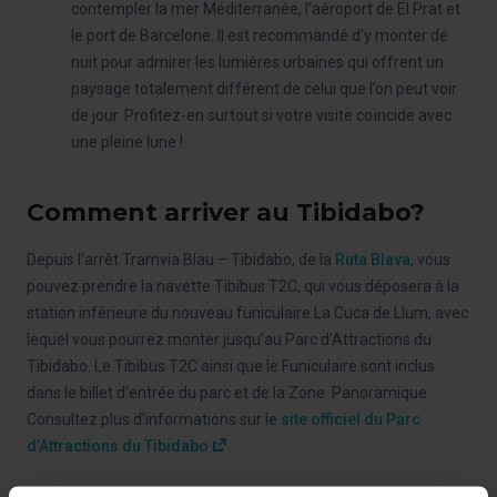
contempler la mer Méditerranée, l’aéroport de El Prat et
le port de Barcelone. Il est recommandé d’y monter de
nuit pour admirer les lumières urbaines qui offrent un
paysage totalement différent de celui que l’on peut voir
de jour. Profitez-en surtout si votre visite coïncide avec
une pleine lune !
Comment arriver au Tibidabo?
Depuis l’arrêt Tramvia Blau – Tibidabo, de la
Ruta Blava
, vous
pouvez prendre la navette Tibibus T2C, qui vous déposera à la
station inférieure du nouveau funiculaire La Cuca de Llum, avec
lequel vous pourrez monter jusqu’au Parc d’Attractions du
Tibidabo. Le Tibibus T2C ainsi que le Funiculaire sont inclus
dans le billet d’entrée du parc et de la Zone Panoramique.
Consultez plus d’informations sur le
site officiel du Parc
d’Attractions du Tibidabo
.