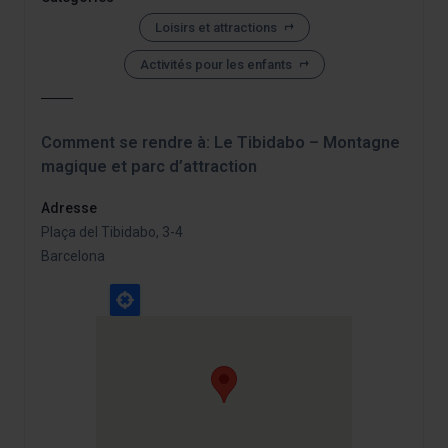
À tout moment de la navigation sur ce site, vous pouvez
modifier votre sélection de cookies en vous rendant dans
Loisirs et attractions
l’option « Gestionnaire de cookies », que vous trouverez
Activités pour les enfants
dans le menu en bas du site.
Comment se rendre à: Le Tibidabo – Montagne
magique et parc d’attraction
Adresse
Plaça del Tibidabo, 3-4
Barcelona