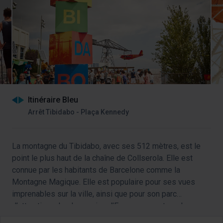
Itinéraire Bleu
Arrêt Tibidabo - Plaça Kennedy
La montagne du Tibidabo, avec ses 512 mètres, est le
point le plus haut de la chaîne de Collserola. Elle est
connue par les habitants de Barcelone comme la
Montagne Magique. Elle est populaire pour ses vues
imprenables sur la ville, ainsi que pour son parc
d’attractions, le plus ancien d’Espagne, son temple
néogothique, sa tour de communication moderne, son
À flanc de montagne, vous trouverez un mélange