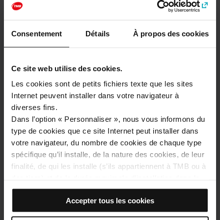
Catégories
Musées et histoire
Consentement
Détails
À propos des cookies
Comment se rendre à: MEAM – Musée
Ce site web utilise des cookies.
européen d’art moderne
Les cookies sont de petits fichiers texte que les sites
Internet peuvent installer dans votre navigateur à
Adresse
diverses fins.
Carrer de la Barra de Ferro, 5
Dans l’option « Personnaliser », nous vous informons du
Barcelona
type de cookies que ce site Internet peut installer dans
votre navigateur, du nombre de cookies de chaque type
spécifique qu’il installe, de la nature des cookies, de leur
finalité, de qui les installe (s’ils appartiennent à TMB ou à
des tiers) et de la durée maximale d’installation dans le
navigateur. Si le tableau des cookies affiche (0), cela
Accepter tous les cookies
signifie qu’il n’installe aucun cookie de ce type.
Si vous choisissez l’option « Accepter tous les cookies »,