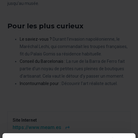
jusqu’au musée.
Pour les plus curieux
Le saviez-vous ?
Durant l’invasion napoléonienne, le
Maréchal Lechi, qui commandait les troupes françaises,
fit du Palais Gomis sa résidence habituelle.
Conseil du Barcelonais :
La rue de la Barra de Ferro fait
partie d’un noyau de petites rues pleines de boutiques
d’artisanat. Cela vaut le détour d’y passer un moment.
Incontournable pour :
Découvrir l’art réaliste actuel.
Site Internet
https://www.meam.es