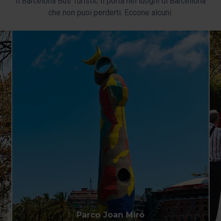
Il Barcelona Bus Turístic ti porta nei luoghi di Barcellona
esperienza utente.
che non puoi perderti. Eccone alcuni.
I cookie necessari sono essenziali per il funzionamento
del sito web, per questo, se non li accetti, non potrai
iniziare a navigarvi. Puoi consultare la nostra
Politica sui
cookie
.
In qualsiasi momento durante la navigazione su questo
sito web, potrai modificare la selezione dei cookie
andando all'opzione "Gestione cookie", che troverai nel
menu nella parte inferiore del sito.
Parco Joan Miró